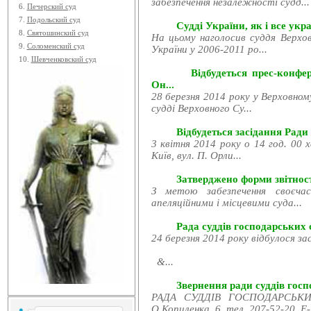
забезпечення незалежності судд...
6.
Печерский суд
7.
Подольский суд
Судді України, як і все укра
8.
Святошинский суд
На цьому наголосив суддя Верхов
9.
Соломенский суд
України у 2006-2011 ро...
10.
Шевченковский суд
Відбудеться прес-конфе
Он...
28 березня 2014 року у Верховном
судді Верховного Су...
Відбудеться засідання Ради
3 квітня 2014 року о 14 год. 00 
Київ, вул. П. Орли...
Затверджено форми звітност
З метою забезпечення своєчас
апеляційними і місцевими суда...
Рада суддів господарських с
24 березня 2014 року відбулося за
&...
Звернення ради суддів госпо
РАДА СУДДІВ ГОСПОДАРСЬКИХ
О.Копиленка, 6, тел. 207-52-20, E-.