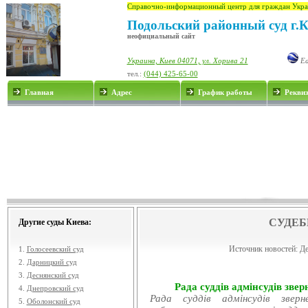
Справочно-информационный центр для граждан Укра
Подольский районный суд г.
неофициальный сайт
Украина, Киев 04071, ул. Хорива 21
Ea
тел.:
(044) 425-65-00
Главная
Адрес
График работы
Рекви
СУДЕБ
Другие суды Киева:
Источник новостей:
Де
1.
Голосеевский суд
2.
Дарницкий суд
3.
Деснянский суд
Рада суддів адмінсудів звер
4.
Днепровский суд
Рада суддів адмінсудів звер
5.
Оболонский суд