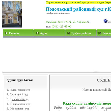
Справочно-информационный центр для граждан Укра
Подольский районный суд г.
неофициальный сайт
Украина, Киев 04071, ул. Хорива 21
Ea
тел.:
(044) 425-65-00
Главная
Адрес
График работы
Рекви
СУДЕБ
Другие суды Киева:
Источник новостей:
Де
1.
Голосеевский суд
2.
Дарницкий суд
3.
Деснянский суд
Рада суддів адмінсудів звер
4.
Днепровский суд
Рада суддів адмінсудів звер
5.
Оболонский суд