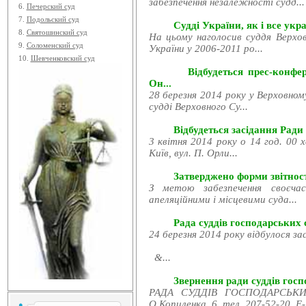
забезпечення незалежності судд...
6.
Печерский суд
7.
Подольский суд
Судді України, як і все укра
8.
Святошинский суд
На цьому наголосив суддя Верхов
9.
Соломенский суд
України у 2006-2011 ро...
10.
Шевченковский суд
Відбудеться прес-конфе
Он...
28 березня 2014 року у Верховном
судді Верховного Су...
Відбудеться засідання Ради
3 квітня 2014 року о 14 год. 00 
Київ, вул. П. Орли...
Затверджено форми звітност
З метою забезпечення своєчас
апеляційними і місцевими суда...
Рада суддів господарських с
24 березня 2014 року відбулося за
&...
Звернення ради суддів госпо
РАДА СУДДІВ ГОСПОДАРСЬКИХ
О.Копиленка, 6, тел. 207-52-20, E-.