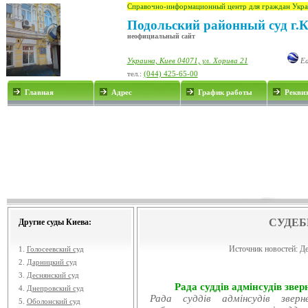
Справочно-информационный центр для граждан Укра
Подольский районный суд г.
неофициальный сайт
Украина, Киев 04071, ул. Хорива 21
Ea
тел.:
(044) 425-65-00
Главная
Адрес
График работы
Рекви
СУДЕБ
Другие суды Киева:
Источник новостей:
Де
1.
Голосеевский суд
2.
Дарницкий суд
3.
Деснянский суд
Рада суддів адмінсудів звер
4.
Днепровский суд
Рада суддів адмінсудів звер
5.
Оболонский суд