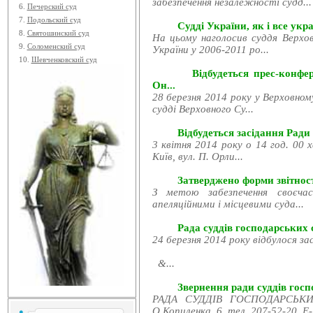
забезпечення незалежності судд...
6.
Печерский суд
7.
Подольский суд
Судді України, як і все укра
8.
Святошинский суд
На цьому наголосив суддя Верхов
9.
Соломенский суд
України у 2006-2011 ро...
10.
Шевченковский суд
Відбудеться прес-конфе
Он...
28 березня 2014 року у Верховном
судді Верховного Су...
Відбудеться засідання Ради
3 квітня 2014 року о 14 год. 00 
Київ, вул. П. Орли...
Затверджено форми звітност
З метою забезпечення своєчас
апеляційними і місцевими суда...
Рада суддів господарських с
24 березня 2014 року відбулося за
&...
Звернення ради суддів госпо
РАДА СУДДІВ ГОСПОДАРСЬКИХ
О.Копиленка, 6, тел. 207-52-20, E-.