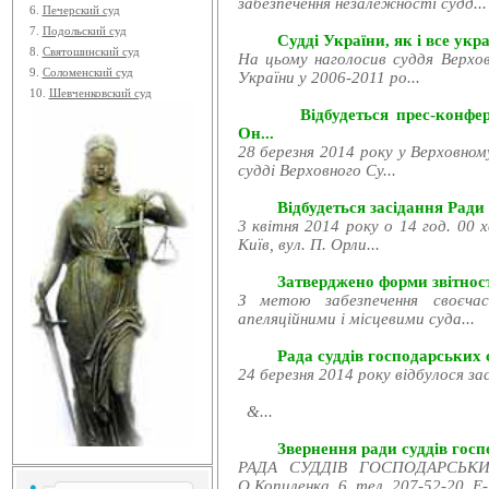
забезпечення незалежності судд...
6.
Печерский суд
7.
Подольский суд
Судді України, як і все укра
8.
Святошинский суд
На цьому наголосив суддя Верхов
9.
Соломенский суд
України у 2006-2011 ро...
10.
Шевченковский суд
Відбудеться прес-конфе
Он...
28 березня 2014 року у Верховном
судді Верховного Су...
Відбудеться засідання Ради
3 квітня 2014 року о 14 год. 00 
Київ, вул. П. Орли...
Затверджено форми звітност
З метою забезпечення своєчас
апеляційними і місцевими суда...
Рада суддів господарських с
24 березня 2014 року відбулося за
&...
Звернення ради суддів госпо
РАДА СУДДІВ ГОСПОДАРСЬКИХ
О.Копиленка, 6, тел. 207-52-20, E-.