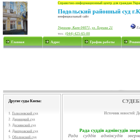
Справочно-информационный центр для граждан Укра
Подольский районный суд г.
неофициальный сайт
Украина, Киев 04071, ул. Хорива 21
Ea
тел.:
(044) 425-65-00
Главная
Адрес
График работы
Рекви
СУДЕБ
Другие суды Киева:
Источник новостей:
Де
1.
Голосеевский суд
2.
Дарницкий суд
3.
Деснянский суд
Рада суддів адмінсудів звер
4.
Днепровский суд
Рада суддів адмінсудів звер
5.
Оболонский суд