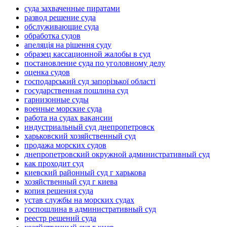
суда захваченные пиратами
развод решение суда
обслуживающие суда
обработка судов
апеляція на рішення суду
образец кассационной жалобы в суд
постановление суда по уголовному делу
оценка судов
господарський суд запорізької області
государственная пошлина суд
гарнизонные суды
военные морские суда
работа на судах вакансии
индустриальный суд днепропетровск
харьковский хозяйственный суд
продажа морских судов
днепропетровский окружной административный суд
как проходит суд
киевский районный суд г харькова
хозяйственный суд г киева
копия решения суда
устав службы на морских судах
госпошлина в административный суд
реестр решений суда