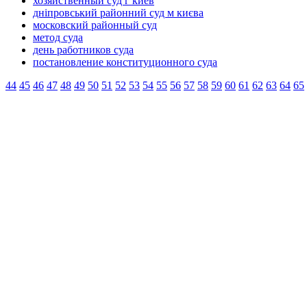
хозяйственный суд г киев
дніпровський районний суд м києва
московский районный суд
метод суда
день работников суда
постановление конституционного суда
44
45
46
47
48
49
50
51
52
53
54
55
56
57
58
59
60
61
62
63
64
65