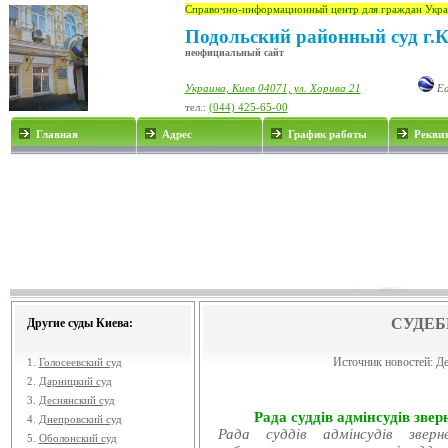
Справочно-информационный центр для граждан Укра
Подольский районный суд г.
неофициальный сайт
Украина, Киев 04071, ул. Хорива 21
Ea
тел.:
(044) 425-65-00
Главная
Адрес
График работы
Рекви
СУДЕБ
Другие суды Киева:
Источник новостей:
Де
1.
Голосеевский суд
2.
Дарницкий суд
3.
Деснянский суд
Рада суддів адмінсудів звер
4.
Днепровский суд
Рада суддів адмінсудів звер
5.
Оболонский суд