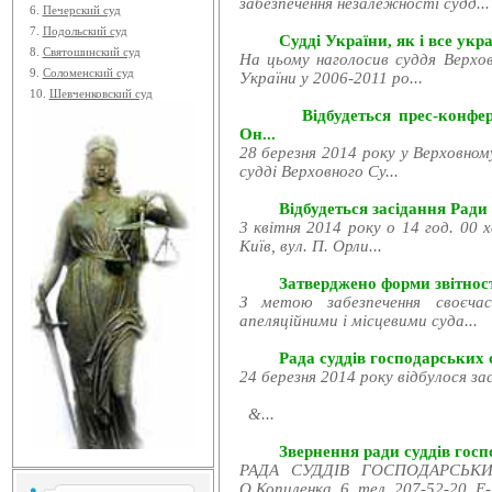
забезпечення незалежності судд...
6.
Печерский суд
7.
Подольский суд
Судді України, як і все укра
8.
Святошинский суд
На цьому наголосив суддя Верхов
9.
Соломенский суд
України у 2006-2011 ро...
10.
Шевченковский суд
Відбудеться прес-конфе
Он...
28 березня 2014 року у Верховном
судді Верховного Су...
Відбудеться засідання Ради
3 квітня 2014 року о 14 год. 00 
Київ, вул. П. Орли...
Затверджено форми звітност
З метою забезпечення своєчас
апеляційними і місцевими суда...
Рада суддів господарських с
24 березня 2014 року відбулося за
&...
Звернення ради суддів госпо
РАДА СУДДІВ ГОСПОДАРСЬКИХ
О.Копиленка, 6, тел. 207-52-20, E-.