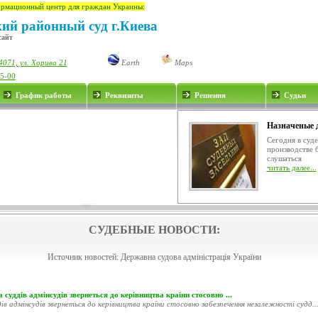
рмационный центр для граждан Украины:
ий районный суд г.Киева
сайт
4071, ул. Хорива 21
Earth
Maps
65-00
График работы
Реквизиты
Решения
Судьи
Назначеные 
Сегодня в суд
производстве 
слушаться
читать далее...
СУДЕБНЫЕ НОВОСТИ:
Источник новостей:
Державна судова адміністрація України
 суддів адмінсудів звернеться до керівництва країни стосовно ...
ів адмінсудів звернеться до керівництва країни стосовно забезпечення незалежності судд..