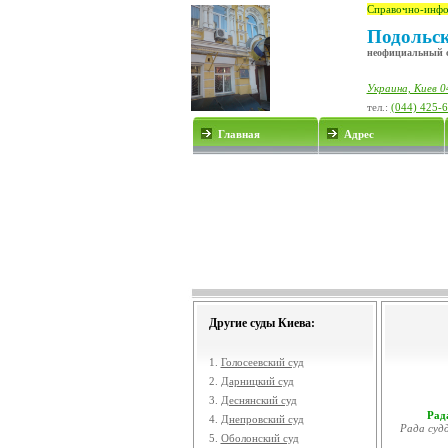
Справочно-инфо
Подольск
неофициальный 
Украина, Киев 0
тел.:
(044) 425-
Главная
Адрес
Другие суды Киева:
1.
Голосеевский суд
2.
Дарницкий суд
3.
Деснянский суд
Рада
4.
Днепровский суд
Рада судд
5.
Оболонский суд