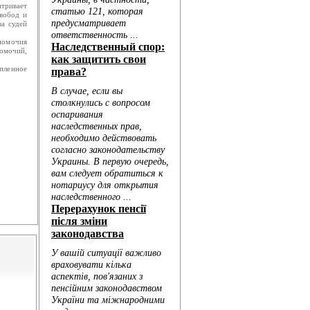
тривает
свобод и
ва судей
номочия
номочий,
пленное
Голо...
...
..
..
...