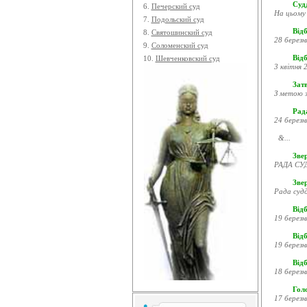
Судд
6.
Печерский суд
На цьому 
7.
Подольский суд
Відб
8.
Святошинский суд
28 березн
9.
Соломенский суд
Відб
10.
Шевченковский суд
3 квітня 2
Затв
З метою з
Рада
24 березн
&...
Звер
РАДА СУД
Зве
Рада судд
Відб
19 березн
Відб
19 березн
Відб
18 березн
Гол
17 березн