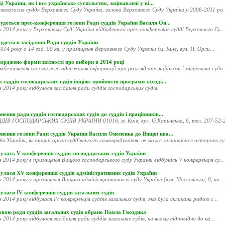
і України, як і все українське суспільство, зацікавлені у ві...
наголосив суддя Верховного Суду України, голова Верховного Суду України у 2006-2011 ро..
удеться прес-конференція голови Ради суддів України Василя Он...
я 2014 року у Верховному Суді України відбудеться прес-конференція судді Верховного Су...
удеться засідання Ради суддів України
014 року о 14 год. 00 хв. у приміщенні Верховного Суду України (м. Київ, вул. П. Орли...
ерджено форми звітності про вибори в 2014 році
абезпечення своєчасного одержання інформації про розгляд апеляційними і місцевими суда..
 суддів господарських судів ініціює прийняття програми заході...
я 2014 року відбулося засідання ради суддів господарських судів.
нення ради суддів господарських судів до суддів і працівників...
ДІВ ГОСПОДАРСЬКИХ СУДІВ УКРАЇНИ 01016, м. Київ, вул. О.Копиленка, 6, тел. 207-52-20
рнення голови Ради суддів України Василя Онопенка до Вищої ква...
ів України, як вищий орган суддівського самоврядування, не може залишатися осторонь су.
улась V конференція суддів господарських судів України
я 2014 року в приміщенні Вищого господарського суду України відбулась V конференція су...
улася XV конференція суддів адміністративних судів України
я 2014 року у приміщенні Вищого адміністративного суду України (вул. Московська, 8, ко...
улася ІV конференція суддів загальних судів
я 2014 року відбулася ІV конференція суддів загальних судів, яка була скликана радою с...
овою ради суддів загальних судів обрано Павла Гвоздика
я 2014 року відбулося засідання ради суддів загальних судів, на якому відповідно до ча...