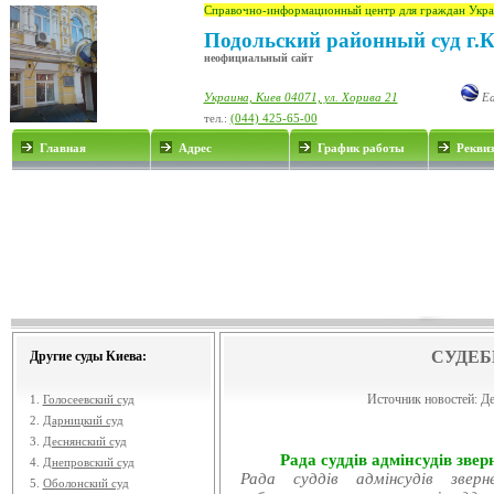
Справочно-информационный центр для граждан Укра
Подольский районный суд г.
неофициальный сайт
Украина, Киев 04071, ул. Хорива 21
Ea
тел.:
(044) 425-65-00
Главная
Адрес
График работы
Рекви
СУДЕБ
Другие суды Киева:
Источник новостей:
Де
1.
Голосеевский суд
2.
Дарницкий суд
3.
Деснянский суд
Рада суддів адмінсудів звер
4.
Днепровский суд
Рада суддів адмінсудів звер
5.
Оболонский суд