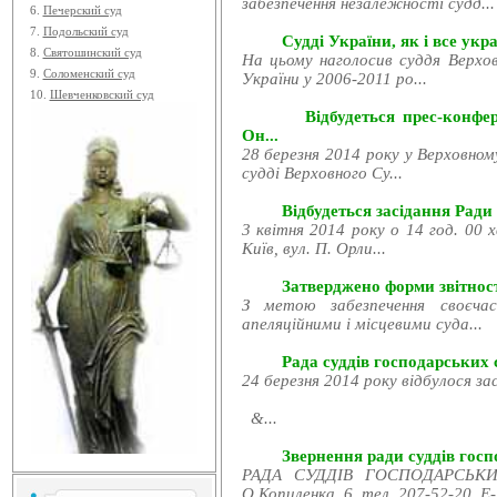
забезпечення незалежності судд...
6.
Печерский суд
7.
Подольский суд
Судді України, як і все укра
8.
Святошинский суд
На цьому наголосив суддя Верхов
9.
Соломенский суд
України у 2006-2011 ро...
10.
Шевченковский суд
Відбудеться прес-конфе
Он...
28 березня 2014 року у Верховном
судді Верховного Су...
Відбудеться засідання Ради
3 квітня 2014 року о 14 год. 00 
Київ, вул. П. Орли...
Затверджено форми звітност
З метою забезпечення своєчас
апеляційними і місцевими суда...
Рада суддів господарських с
24 березня 2014 року відбулося за
&...
Звернення ради суддів госпо
РАДА СУДДІВ ГОСПОДАРСЬКИХ
О.Копиленка, 6, тел. 207-52-20, E-.