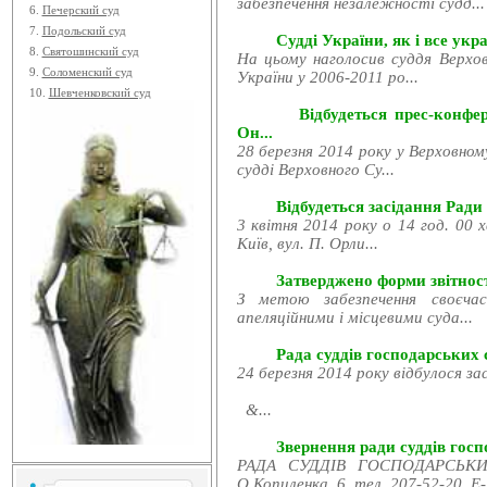
забезпечення незалежності судд...
6.
Печерский суд
7.
Подольский суд
Судді України, як і все укра
8.
Святошинский суд
На цьому наголосив суддя Верхов
9.
Соломенский суд
України у 2006-2011 ро...
10.
Шевченковский суд
Відбудеться прес-конфе
Он...
28 березня 2014 року у Верховном
судді Верховного Су...
Відбудеться засідання Ради
3 квітня 2014 року о 14 год. 00 
Київ, вул. П. Орли...
Затверджено форми звітност
З метою забезпечення своєчас
апеляційними і місцевими суда...
Рада суддів господарських с
24 березня 2014 року відбулося за
&...
Звернення ради суддів госпо
РАДА СУДДІВ ГОСПОДАРСЬКИХ
О.Копиленка, 6, тел. 207-52-20, E-.