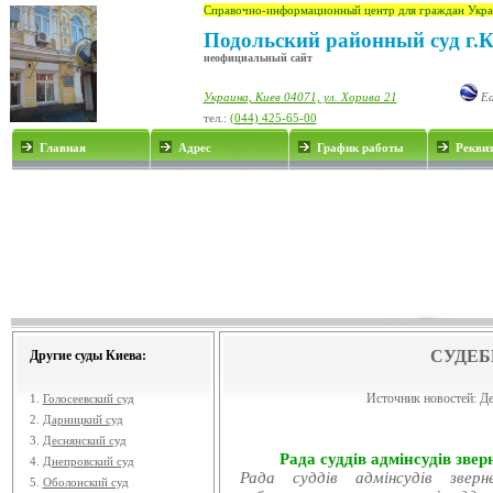
Справочно-информационный центр для граждан Укра
Подольский районный суд г.
неофициальный сайт
Украина, Киев 04071, ул. Хорива 21
Ea
тел.:
(044) 425-65-00
Главная
Адрес
График работы
Рекви
СУДЕБ
Другие суды Киева:
Источник новостей:
Де
1.
Голосеевский суд
2.
Дарницкий суд
3.
Деснянский суд
Рада суддів адмінсудів звер
4.
Днепровский суд
Рада суддів адмінсудів звер
5.
Оболонский суд