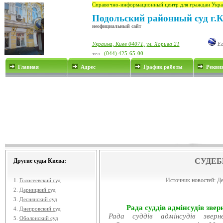
Справочно-информационный центр для граждан Укра
Подольский районный суд г.
неофициальный сайт
Украина, Киев 04071, ул. Хорива 21
Ea
тел.:
(044) 425-65-00
Главная
Адрес
График работы
Рекви
СУДЕБ
Другие суды Киева:
Источник новостей:
Де
1.
Голосеевский суд
2.
Дарницкий суд
3.
Деснянский суд
Рада суддів адмінсудів звер
4.
Днепровский суд
Рада суддів адмінсудів звер
5.
Оболонский суд