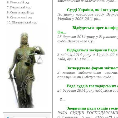
забезпечення незалежності судд...
6.
Печерский суд
7.
Подольский суд
Судді України, як і все укра
8.
Святошинский суд
На цьому наголосив суддя Верхов
9.
Соломенский суд
України у 2006-2011 ро...
10.
Шевченковский суд
Відбудеться прес-конфе
Он...
28 березня 2014 року у Верховном
судді Верховного Су...
Відбудеться засідання Ради
3 квітня 2014 року о 14 год. 00 
Київ, вул. П. Орли...
Затверджено форми звітност
З метою забезпечення своєчас
апеляційними і місцевими суда...
Рада суддів господарських с
24 березня 2014 року відбулося за
&...
Звернення ради суддів госпо
РАДА СУДДІВ ГОСПОДАРСЬКИХ
О.Копиленка, 6, тел. 207-52-20, E-.