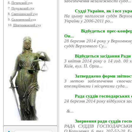
забезпечення незалежності судд...
6.
Печерский суд
7.
Подольский суд
Судді України, як і все укра
8.
Святошинский суд
На цьому наголосив суддя Верхов
9.
Соломенский суд
України у 2006-2011 ро...
10.
Шевченковский суд
Відбудеться прес-конфе
Он...
28 березня 2014 року у Верховном
судді Верховного Су...
Відбудеться засідання Ради
3 квітня 2014 року о 14 год. 00 
Київ, вул. П. Орли...
Затверджено форми звітност
З метою забезпечення своєчас
апеляційними і місцевими суда...
Рада суддів господарських с
24 березня 2014 року відбулося за
&...
Звернення ради суддів госпо
РАДА СУДДІВ ГОСПОДАРСЬКИХ
О.Копиленка, 6, тел. 207-52-20, E-.