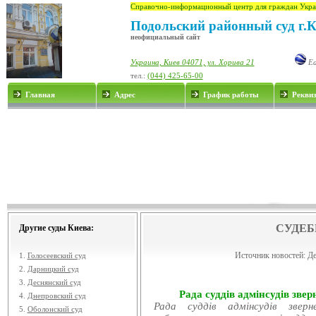
Справочно-информационный центр для граждан Укра
Подольский районный суд г.
неофициальный сайт
Украина, Киев 04071, ул. Хорива 21
Ea
тел.:
(044) 425-65-00
Главная
Адрес
График работы
Рекви
СУДЕБ
Другие суды Киева:
Источник новостей:
Де
1.
Голосеевский суд
2.
Дарницкий суд
3.
Деснянский суд
Рада суддів адмінсудів звер
4.
Днепровский суд
Рада суддів адмінсудів звер
5.
Оболонский суд